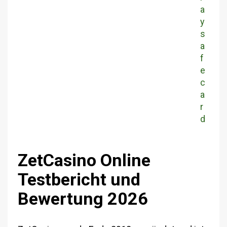
a
y
s
a
f
e
c
a
r
d
ZetCasino Online
Testbericht und
Bewertung 2026