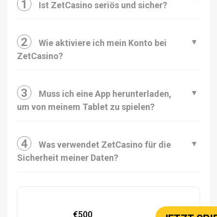
Ist ZetCasino seriös und sicher?
Wie aktiviere ich mein Konto bei
ZetCasino?
Muss ich eine App herunterladen,
um von meinem Tablet zu spielen?
Was verwendet ZetCasino für die
Sicherheit meiner Daten?
€500