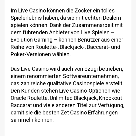
Im Live Casino können die Zocker ein tolles
Spielerlebnis haben, da sie mit echten Dealern
spielen können. Dank der Zusammenarbeit mit
dem führenden Anbieter von Live Spielen –
Evolution Gaming – können Benutzer aus einer
Reihe von Roulette-, Blackjack-, Baccarat- und
Poker-Versionen wählen.
Das Live Casino wird auch von Ezugi betrieben,
einem renommierten Softwareunternehmen,
das zahlreiche qualitative Casinospiele erstellt.
Den Kunden stehen Live Casino-Optionen wie
Oracle Roulette, Unlimited Blackjack, Knockout
Baccarat und viele anderen Titel zur Verfügung,
damit sie die besten Zet Casino Erfahrungen
sammeln können.