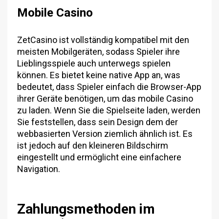
Mobile Casino
ZetCasino ist vollständig kompatibel mit den
meisten Mobilgeräten, sodass Spieler ihre
Lieblingsspiele auch unterwegs spielen
können. Es bietet keine native App an, was
bedeutet, dass Spieler einfach die Browser-App
ihrer Geräte benötigen, um das mobile Casino
zu laden. Wenn Sie die Spielseite laden, werden
Sie feststellen, dass sein Design dem der
webbasierten Version ziemlich ähnlich ist. Es
ist jedoch auf den kleineren Bildschirm
eingestellt und ermöglicht eine einfachere
Navigation.
Zahlungsmethoden im