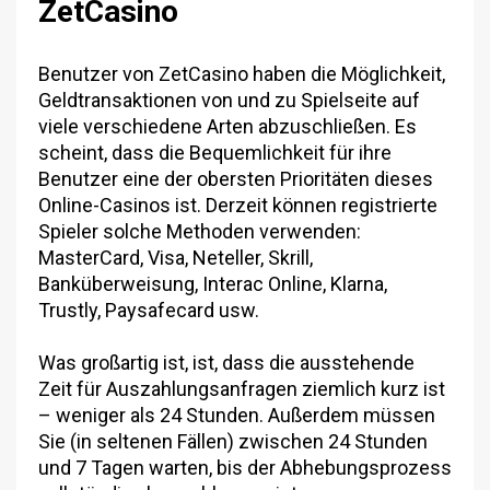
ZetCasino
Benutzer von ZetCasino haben die Möglichkeit,
Geldtransaktionen von und zu Spielseite auf
viele verschiedene Arten abzuschließen. Es
scheint, dass die Bequemlichkeit für ihre
Benutzer eine der obersten Prioritäten dieses
Online-Casinos ist. Derzeit können registrierte
Spieler solche Methoden verwenden:
MasterCard, Visa, Neteller, Skrill,
Banküberweisung, Interac Online, Klarna,
Trustly, Paysafecard usw.
Was großartig ist, ist, dass die ausstehende
Zeit für Auszahlungsanfragen ziemlich kurz ist
– weniger als 24 Stunden. Außerdem müssen
Sie (in seltenen Fällen) zwischen 24 Stunden
und 7 Tagen warten, bis der Abhebungsprozess