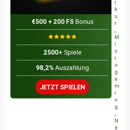
r
k
u
€500 + 200 FS
Bonus
r
,
M
i
c
2500+
Spiele
r
o
98,2%
Auszahlung
g
a
m
JETZT SPIELEN
i
n
g
,
N
e