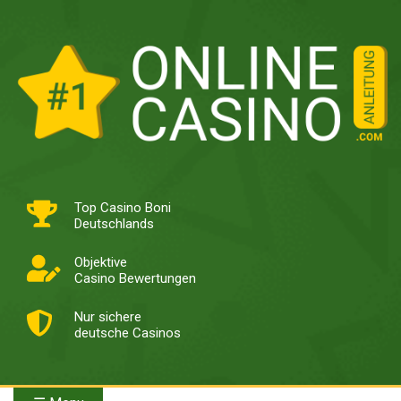
Top Casino Boni
Deutschlands
Objektive
Casino Bewertungen
Nur sichere
deutsche Casinos