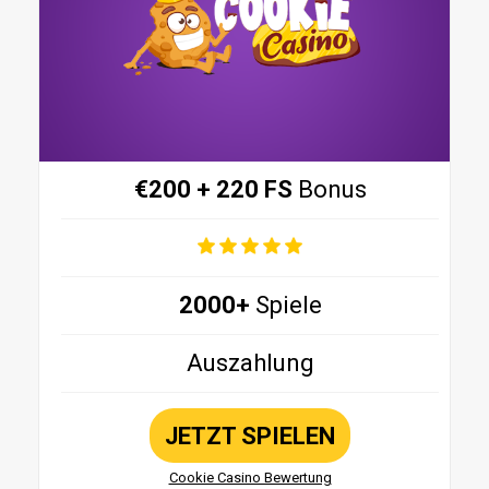
€200 + 220 FS
Bonus
2000+
Spiele
Auszahlung
JETZT SPIELEN
Cookie Casino Bewertung