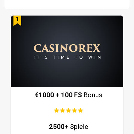
1
€1000 + 100 FS
Bonus
2500+
Spiele