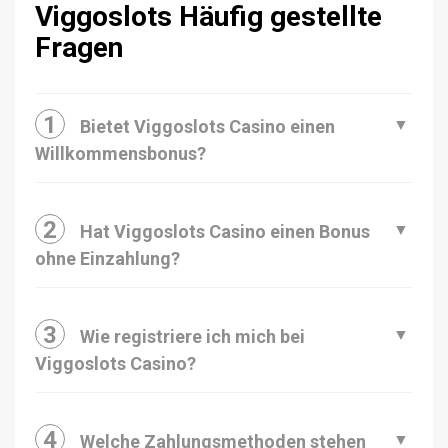
Viggoslots Häufig gestellte
Fragen
Bietet Viggoslots Casino einen
Willkommensbonus?
Hat Viggoslots Casino einen Bonus
ohne Einzahlung?
Wie registriere ich mich bei
Viggoslots Casino?
Welche Zahlungsmethoden stehen