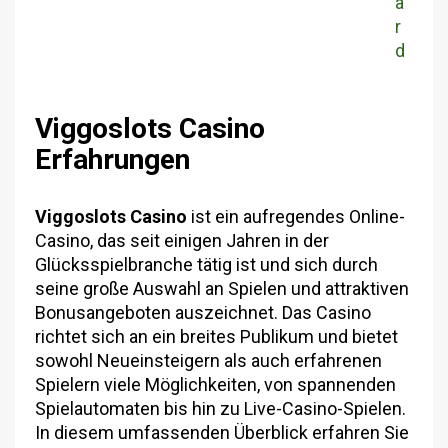
a
r
d
Viggoslots Casino
Erfahrungen
Viggoslots Casino
ist ein aufregendes Online-
Casino, das seit einigen Jahren in der
Glücksspielbranche tätig ist und sich durch
seine große Auswahl an Spielen und attraktiven
Bonusangeboten auszeichnet. Das Casino
richtet sich an ein breites Publikum und bietet
sowohl Neueinsteigern als auch erfahrenen
Spielern viele Möglichkeiten, von spannenden
Spielautomaten bis hin zu Live-Casino-Spielen.
In diesem umfassenden Überblick erfahren Sie