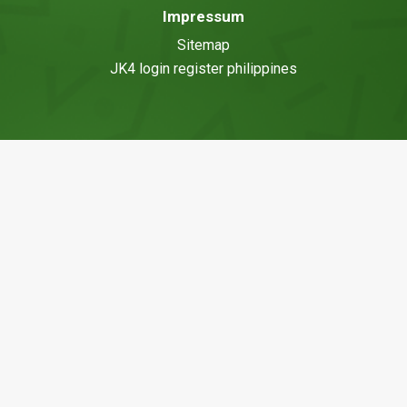
Impressum
Sitemap
JK4 login register philippines