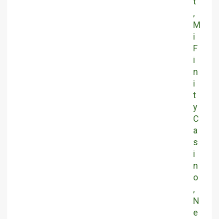
t
,
M
i
F
i
n
i
t
y
C
a
s
i
n
o
,
N
e