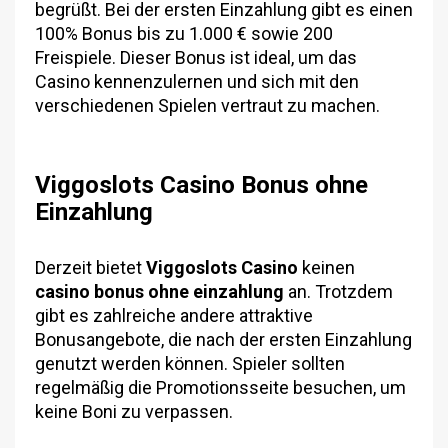
begrüßt. Bei der ersten Einzahlung gibt es einen
100% Bonus bis zu 1.000 € sowie 200
Freispiele. Dieser Bonus ist ideal, um das
Casino kennenzulernen und sich mit den
verschiedenen Spielen vertraut zu machen.
Viggoslots Casino Bonus ohne
Einzahlung
Derzeit bietet
Viggoslots Casino
keinen
casino bonus ohne einzahlung
an. Trotzdem
gibt es zahlreiche andere attraktive
Bonusangebote, die nach der ersten Einzahlung
genutzt werden können. Spieler sollten
regelmäßig die Promotionsseite besuchen, um
keine Boni zu verpassen.