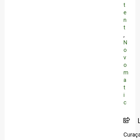
t
e
n
t
,
N
o
v
o
m
a
t
i
c
Curaç