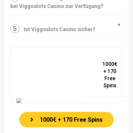
bei Viggoslots Casino zur Verfügung?
Ist Viggoslots Casino sicher?
1000€
+ 170
Free
Spins
1000€ + 170 Free Spins