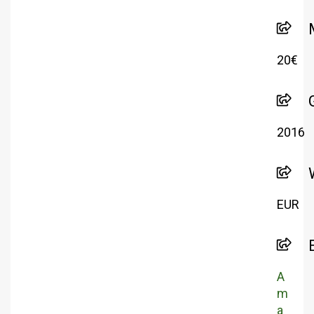
20€
2016
EUR
A
m
a