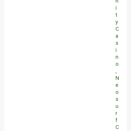
n
i
t
y
C
a
s
i
n
o
,
N
e
o
s
u
r
f
C