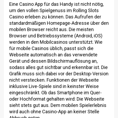
Eine Casino App für das Handy ist nicht nötig,
um den vollen Spielgenuss im Rolling Slots
Casino erleben zu können. Das Aufrufen der
standardmäßigen Homepage-Adresse über den
mobilen Browser reicht aus. Die meisten
Browser und Betriebssysteme (Android, iOS)
werden in den Mobilcasinos unterstützt. Wie
für mobile Casinos üblich, passt sich die
Webseite automatisch an das verwendete
Gerät und dessen Bildschirmauflösung an,
sodass alles gut sichtbar und erkennbar ist. Die
Grafik muss sich dabei vor der Desktop-Version
nicht verstecken. Funktionen der Webseite
inklusive Live-Spiele sind in keinster Weise
eingeschränkt. Ob das Smartphone im Quer-
oder Hochformat gehalten wird: Die Webseite
sieht stets gut aus. Dem mobilen Spielerlebnis
wird auch ohne Casino-App an keiner Stelle
Abbruch getan.