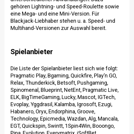
gehören Lightning- und Speed-Roulette sowie
eine Mega- und eine Mini-Version. Für
Blackjack-Liebhaber stehen u. a. Speed- und
Multihand-Versionen zur Auswahl bereit.
Spielanbieter
Die Liste der Spielanbieter liest sich wie folgt:
Pragmatic Play, Bgaming, Quickfire, Play’n GO,
Relax, Thunderkick, Betsoft, Pushgaming,
Spinomenal, Blueprint, NetEnt, Pragmatic Live,
ELK, BigTimeGaming, Lucky, Mascot, IGTech,
Evoplay, Yggdrasil, Kalamba, Igrosoft, Ezugi,
Habanero, Oryx, Endorphina, Groove,
Technology, Epicmedia, Wazdan, Alg, Mancala,
EGT, Quickspin, Swintt, 1Spin4Win, Booongo,
Pipa, Evolution, Everymatrix, iSoftBet,