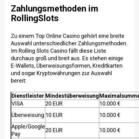
Zahlungsmethoden im
RollingSlots
Zu einem Top Online Casino gehört eine breite
Auswahl unterschiedlicher Zahlungsmethoden.
Im Rolling Slots Casino fällt diese Liste
durchaus groß und breit aus. Es stehen einige
E-Wallets, Überweisungsformen, Kreditkarten
und sogar Kryptowährungen zur Auswahl
bereit:
Dienstleister
Mindestüberweisung
Maximalsumm
VISA
20 EUR
10.000 €
Überweisung
10 EUR
10.000 €
Apple/Google
20 EUR
10.000 €
Pay