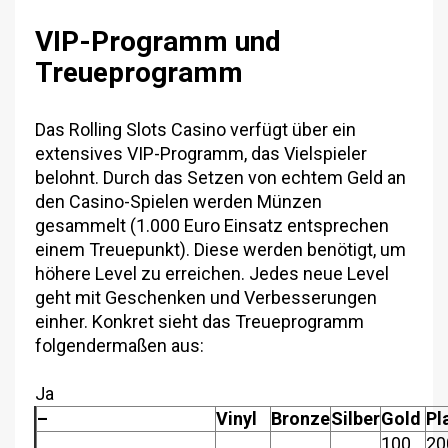
VIP-Programm und
Treueprogramm
Das Rolling Slots Casino verfügt über ein
extensives VIP-Programm, das Vielspieler
belohnt. Durch das Setzen von echtem Geld an
den Casino-Spielen werden Münzen
gesammelt (1.000 Euro Einsatz entsprechen
einem Treuepunkt). Diese werden benötigt, um
höhere Level zu erreichen. Jedes neue Level
geht mit Geschenken und Verbesserungen
einher. Konkret sieht das Treueprogramm
folgendermaßen aus:
Ja
–
Vinyl
Bronze
Silber
Gold
Pl
100
20