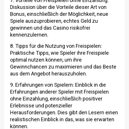
7. Vorteile von Freispielen ohne Einzahlung:
Diskussion über die Vorteile dieser Art von
Bonus, einschließlich der Möglichkeit, neue
Spiele auszuprobieren, echtes Geld zu
gewinnen und das Casino risikofrei
kennenzulernen.
8. Tipps für die Nutzung von Freispielen:
Praktische Tipps, wie Spieler ihre Freispiele
optimal nutzen können, um ihre
Gewinnchancen zu maximieren und das Beste
aus dem Angebot herauszuholen.
9. Erfahrungen von Spielern:
Einblick in die
Erfahrungen anderer Spieler mit Freispielen
ohne Einzahlung, einschließlich positiver
Erlebnisse und potenzieller
Herausforderungen. Dies gibt den Lesern einen
realistischen Einblick in das, was sie erwarten
können.