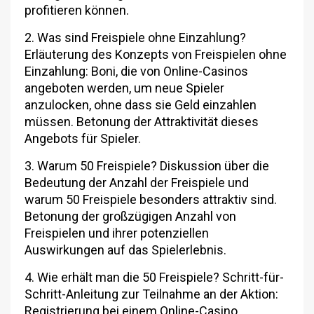
profitieren können.
2. Was sind Freispiele ohne Einzahlung?
Erläuterung des Konzepts von Freispielen ohne
Einzahlung: Boni, die von Online-Casinos
angeboten werden, um neue Spieler
anzulocken, ohne dass sie Geld einzahlen
müssen. Betonung der Attraktivität dieses
Angebots für Spieler.
3. Warum 50 Freispiele?
Diskussion über die
Bedeutung der Anzahl der Freispiele und
warum 50 Freispiele besonders attraktiv sind.
Betonung der großzügigen Anzahl von
Freispielen und ihrer potenziellen
Auswirkungen auf das Spielerlebnis.
4. Wie erhält man die 50 Freispiele?
Schritt-für-
Schritt-Anleitung zur Teilnahme an der Aktion:
Registrierung bei einem Online-Casino,