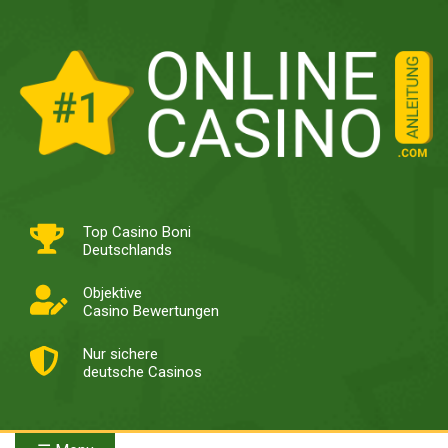
Top Casino Boni
Deutschlands
Objektive
Casino Bewertungen
Nur sichere
deutsche Casinos