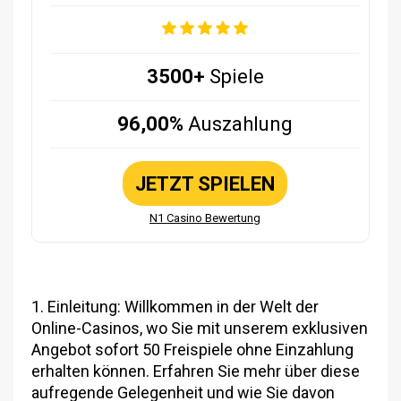
3500+
Spiele
96,00%
Auszahlung
JETZT SPIELEN
N1 Casino Bewertung
1. Einleitung:
Willkommen in der Welt der
Online-Casinos, wo Sie mit unserem exklusiven
Angebot sofort 50 Freispiele ohne Einzahlung
erhalten können. Erfahren Sie mehr über diese
aufregende Gelegenheit und wie Sie davon